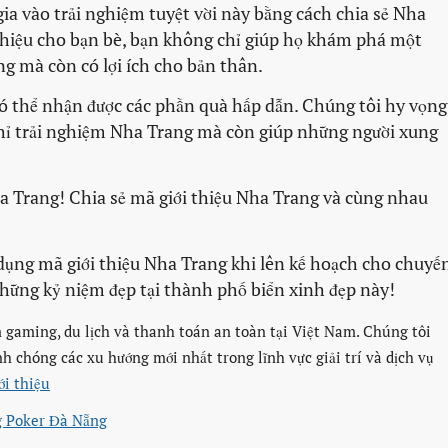
a vào trải nghiệm tuyệt vời này bằng cách chia sẻ Nha
thiệu cho bạn bè, bạn không chỉ giúp họ khám phá một
g mà còn có lợi ích cho bản thân.
có thể nhận được các phần quà hấp dẫn. Chúng tôi hy vọng
chỉ trải nghiệm Nha Trang mà còn giúp những người xung
a Trang! Chia sẻ mã giới thiệu Nha Trang và cùng nhau
 dụng mã giới thiệu Nha Trang khi lên kế hoạch cho chuyế
hững kỷ niệm đẹp tại thành phố biển xinh đẹp này!
 gaming, du lịch và thanh toán an toàn tại Việt Nam. Chúng tôi
h chóng các xu hướng mới nhất trong lĩnh vực giải trí và dịch vụ
ới thiệu
g Poker Đà Nẵng