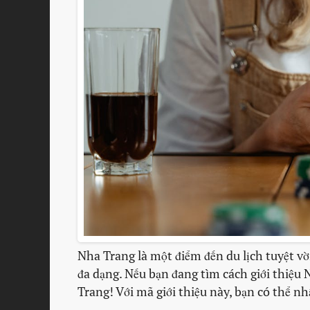
Nha Trang là một điểm đến du lịch tuyệt vời
đa dạng. Nếu bạn đang tìm cách giới thiệu
Trang! Với mã giới thiệu này, bạn có thể nh