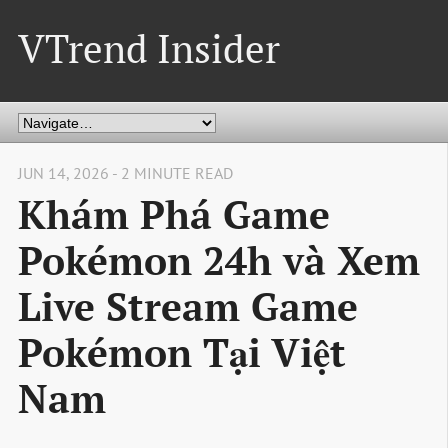
VTrend Insider
JUN 14, 2026 - 2 MINUTE READ
Khám Phá Game
Pokémon 24h và Xem
Live Stream Game
Pokémon Tại Việt
Nam