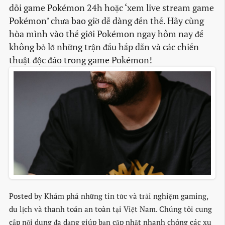
dõi game Pokémon 24h hoặc ‘xem live stream game
Pokémon’ chưa bao giờ dễ dàng đến thế. Hãy cùng
hòa mình vào thế giới Pokémon ngay hôm nay để
không bỏ lỡ những trận đấu hấp dẫn và các chiến
thuật độc đáo trong game Pokémon!
Posted by
Khám phá những tin tức và trải nghiệm gaming,
du lịch và thanh toán an toàn tại Việt Nam. Chúng tôi cung
cấp nội dung đa dạng giúp bạn cập nhật nhanh chóng các xu