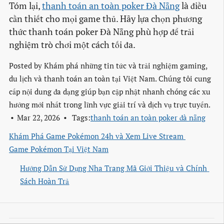
Tóm lại,
thanh toán an toàn poker Đà Nẵng
là điều
cần thiết cho mọi game thủ. Hãy lựa chọn phương
thức thanh toán poker Đà Nẵng phù hợp để trải
nghiệm trò chơi một cách tối đa.
Posted by
Khám phá những tin tức và trải nghiệm gaming,
du lịch và thanh toán an toàn tại Việt Nam. Chúng tôi cung
cấp nội dung đa dạng giúp bạn cập nhật nhanh chóng các xu
hướng mới nhất trong lĩnh vực giải trí và dịch vụ trực tuyến.
Mar 22, 2026
Tags:
thanh toán an toàn poker đà nẵng
Khám Phá Game Pokémon 24h và Xem Live Stream 
Game Pokémon Tại Việt Nam
Hướng Dẫn Sử Dụng Nha Trang Mã Giới Thiệu và Chính 
Sách Hoàn Trả