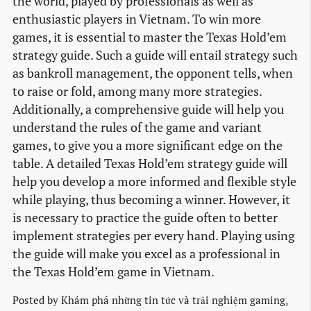
the world, played by professionals as well as
enthusiastic players in Vietnam. To win more
games, it is essential to master the Texas Hold’em
strategy guide. Such a guide will entail strategy such
as bankroll management, the opponent tells, when
to raise or fold, among many more strategies.
Additionally, a comprehensive guide will help you
understand the rules of the game and variant
games, to give you a more significant edge on the
table. A detailed Texas Hold’em strategy guide will
help you develop a more informed and flexible style
while playing, thus becoming a winner. However, it
is necessary to practice the guide often to better
implement strategies per every hand. Playing using
the guide will make you excel as a professional in
the Texas Hold’em game in Vietnam.
Posted by
Khám phá những tin tức và trải nghiệm gaming,