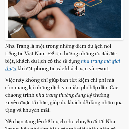
Nha Trang là một trong những điểm du lịch nổi
tiếng tại Việt Nam. Để tận hưởng những ưu đãi đặc
biệt, khách du lịch có thể sử dụng
nha trang mã giới 
thiệu
khi đặt phòng tại các khách sạn và resort.
Việc này không chỉ giúp bạn tiết kiệm chi phí mà
còn mang lại những dịch vụ miễn phí hấp dẫn. Các
chương trình
nha trang thưởng đăng ký
thường
xuyên được tổ chức, giúp du khách dễ dàng nhận quà
tặng và khuyến mãi.
Nếu bạn đang lên kế hoạch cho chuyến đi tới Nha
Trang, hãy nhớ tìm hiểu các mã giới thiệu hiện có.