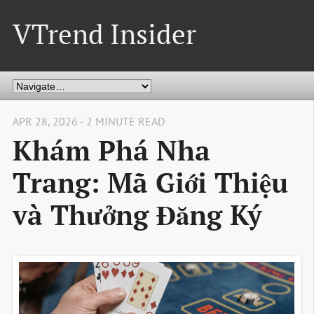
VTrend Insider
APR 28, 2026 - 2 MINUTE READ
Khám Phá Nha
Trang: Mã Giới Thiệu
và Thưởng Đăng Ký