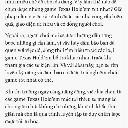
như nhiều chế độ chơi đa dạng. Vậy làm thế nào để
chọn được những game Texas Hold’em tốt nhất? Giải
pháp nằm ở việc xác định được các nhà cung cấp hiệu
quả, giao diện dễ hiểu và có đông người chơi.
Ngoài ra, người chơi mới sẽ được hướng dẫn từng
bước những gì cần làm, vì vậy hãy đảm bảo bạn đã
quen với việc đó, đồng thời tìm hiểu trước các loại
game Texas Hold’em bổ trợ khác nhau trước khi
tham gia các sự kiện lớn. Và với điều này, bạn sẽ rèn
luyện kỹ năng và đảm bảo có được trải nghiệm chơi
game tốt nhất có thể.
Khi thị trường ngày càng năng động, việc lựa chọn từ
các game Texas Hold’em mức tối thiểu sẽ mang lại
cho người chơi không chỉ những khoảnh khắc thư
giãn mà còn là quá trình luyện tập tư duy chiến lược
được tối ưu hóa.