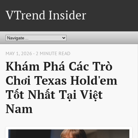
VTrend Insider
MAY 1, 2026 - 2 MINUTE READ
Khám Phá Các Trò
Chơi Texas Hold'em
Tốt Nhất Tại Việt
Nam