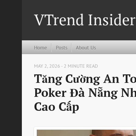
VTrend Insider
Home
Posts
About Us
MAY 2, 2026 - 2 MINUTE READ
Tăng Cường An T
Poker Đà Nẵng Nh
Cao Cấp