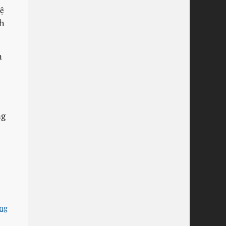
ệ
ch
n
ng
ng