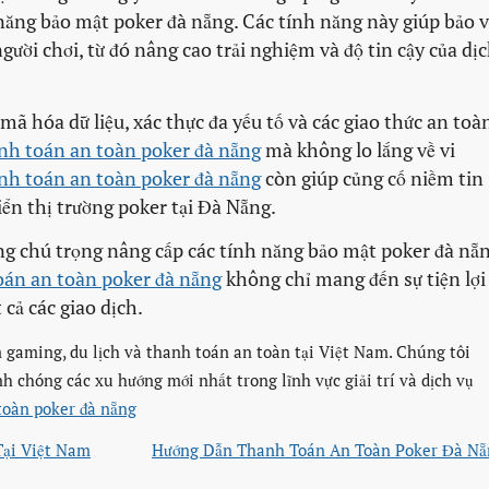
năng bảo mật poker đà nẵng. Các tính năng này giúp bảo v
gười chơi, từ đó nâng cao trải nghiệm và độ tin cậy của dị
 hóa dữ liệu, xác thực đa yếu tố và các giao thức an toà
nh toán an toàn poker đà nẵng
mà không lo lắng về vi
nh toán an toàn poker đà nẵng
còn giúp củng cố niềm tin
iển thị trường poker tại Đà Nẵng.
àng chú trọng nâng cấp các tính năng bảo mật poker đà nẵ
án an toàn poker đà nẵng
không chỉ mang đến sự tiện lợi
cả các giao dịch.
 gaming, du lịch và thanh toán an toàn tại Việt Nam. Chúng tôi
h chóng các xu hướng mới nhất trong lĩnh vực giải trí và dịch vụ
toàn poker đà nẵng
Tại Việt Nam
Hướng Dẫn Thanh Toán An Toàn Poker Đà Nẵ