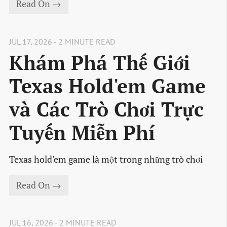
Read On →
JUL 17, 2026 - 2 MINUTE READ
Khám Phá Thế Giới
Texas Hold'em Game
và Các Trò Chơi Trực
Tuyến Miễn Phí
Texas hold'em game là một trong những trò chơi
Read On →
JUL 16, 2026 - 2 MINUTE READ