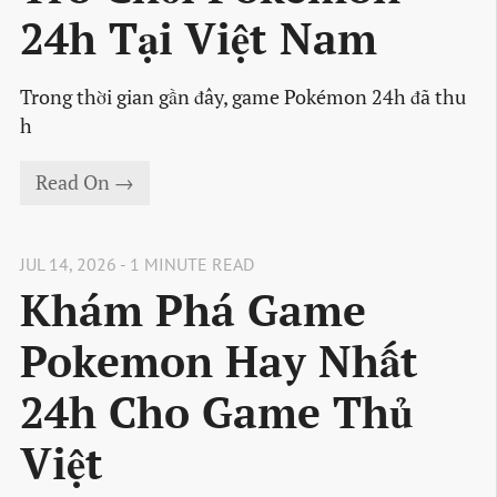
24h Tại Việt Nam
Trong thời gian gần đây, game Pokémon 24h đã thu
h
Read On →
JUL 14, 2026 - 1 MINUTE READ
Khám Phá Game
Pokemon Hay Nhất
24h Cho Game Thủ
Việt